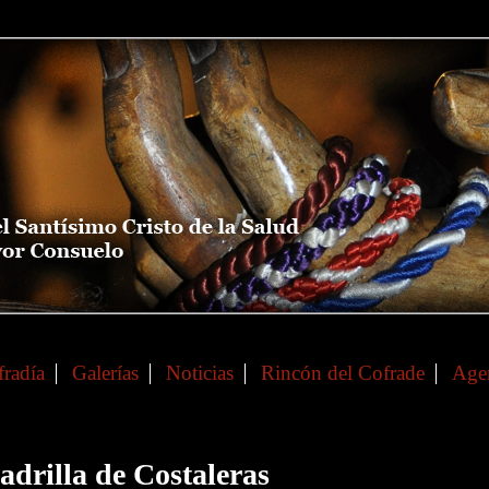
radía
Galerías
Noticias
Rincón del Cofrade
Age
adrilla de Costaleras