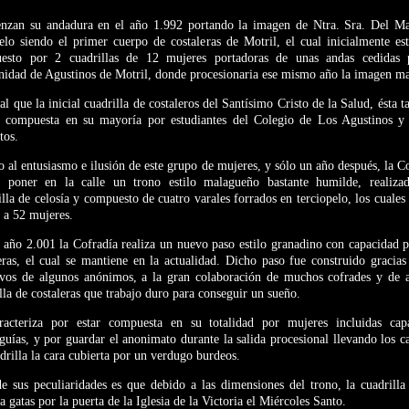
nzan su andadura en el año 1.992 portando la imagen de Ntra. Sra. Del M
lo siendo el primer cuerpo de costaleras de Motril, el cual inicialmente est
esto por 2 cuadrillas de 12 mujeres portadoras de unas andas cedidas 
idad de Agustinos de Motril, donde procesionaria ese mismo año la imagen ma
al que la inicial cuadrilla de costaleros del Santísimo Cristo de la Salud, ésta 
ía compuesta en su mayoría por estudiantes del Colegio de Los Agustinos y
tos.
 al entusiasmo e ilusión de este grupo de mujeres, y sólo un año después, la C
e poner en la calle un trono estilo malagueño bastante humilde, realiza
illa de celosía y compuesto de cuatro varales forrados en terciopelo, los cuales
 a 52 mujeres.
año 2.001 la Cofradía realiza un nuevo paso estilo granadino con capacidad 
eras, el cual se mantiene en la actualidad. Dicho paso fue construido gracia
ivos de algunos anónimos, a la gran colaboración de muchos cofrades y de a
lla de costaleras que trabajo duro para conseguir un sueño.
racteriza por estar compuesta en su totalidad por mujeres incluidas cap
guías, y por guardar el anonimato durante la salida procesional llevando los 
drilla la cara cubierta por un verdugo burdeos.
e sus peculiaridades es que debido a las dimensiones del trono, la cuadrilla
a gatas por la puerta de la Iglesia de la Victoria el Miércoles Santo.