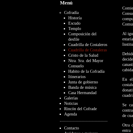
Menú
Comie
Cofradía
Consue
Historía
compu
Escudo
Comun
Templo
Al igu
Composición del
estar
desfile
Institu
Cuadrilla de Costaleros
Cuadrilla de Costaleras
Debido
Cristo de la Salud
decid
Ntra. Sra. del Mayor
canast
Consuelo
cabida
Habito de la Cofradía
Itinerarios
En el 
Junta de gobierno
costal
Banda de música
donat
Casa Hermandad
cuadri
Galerías
Noticias
Se ca
Rincón del Cofrade
contra
Agenda
de cua
Otra d
Contacto
entra 