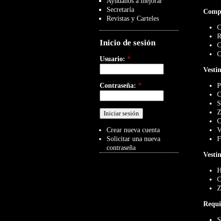
Ayúdanos a mejorar
Secretaría
Compo
Revistas y Carteles
C
R
Inicio de sesión
C
C
Usuario:
*
Vesti
Contraseña:
*
P
C
S
Z
C
Crear nueva cuenta
V
Solicitar una nueva
F
contraseña
Vesti
H
C
Z
Requi
S