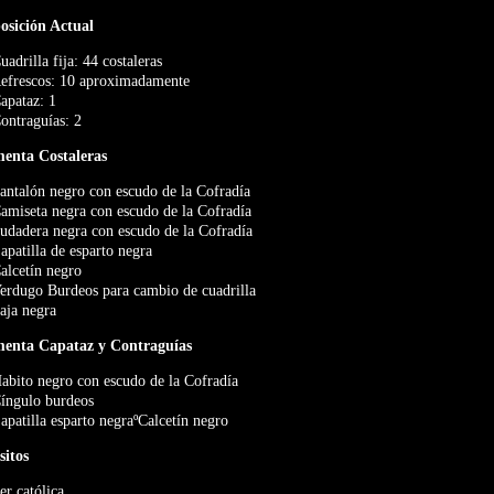
sición Actual
uadrilla fija: 44 costaleras
efrescos: 10 aproximadamente
apataz: 1
ontraguías: 2
menta Costaleras
antalón negro con escudo de la Cofradía
amiseta negra con escudo de la Cofradía
udadera negra con escudo de la Cofradía
apatilla de esparto negra
alcetín negro
erdugo Burdeos para cambio de cuadrilla
aja negra
menta Capataz y Contraguías
abito negro con escudo de la Cofradía
íngulo burdeos
apatilla esparto negraºCalcetín negro
sitos
er católica