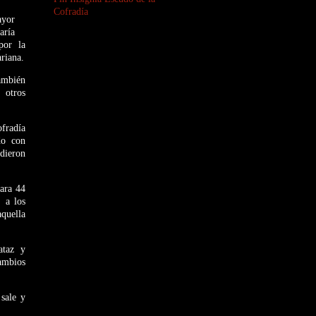
Cofradía
de la Virgen
ayor
aría
por la
riana.
también
 otros
ofradía
do con
 dieron
para 44
s a los
quella
ataz y
cambios
 sale y