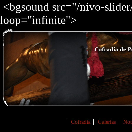
<bgsound src="/nivo-slide
loop="infinite">
Cofradía
Galerías
Not
Main menu